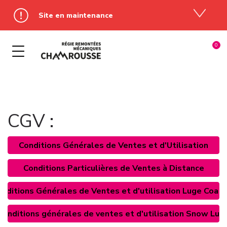
Site en maintenance
NOS ACTIVITÉS HIVER
NOS FORFAITS DE SKI
NOS FORFAITS ÉTÉ
MULTIPASS
À LA JOURNÉE
ADRENALINE PARK
ADRENALINE PARK
COURT SÉJOUR
LUGE PARK
CGV :
DEVAL' PARK
SÉJOUR 5 JOURS ET +
LUGE COASTER
Conditions Générales de Ventes et d'Utilisation
PANORAMIC PARK
TÉLÉPISTES
PANORAMIC PARK
BIKE PARK
SAISON & ANNÉE
WINTER PASS
Conditions Particulières de Ventes à Distance
LUGE COASTER
nditions Générales de Ventes et d'utilisation Luge Coast
Conditions générales de ventes et d'utilisation Snow Lug