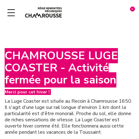
NOS ACTIVITÉS HIVER
NOS FORFAITS DE SKI
NOS FORFAITS ÉTÉ
CHAMROUSSE LUGE
MULTIPASS
À LA JOURNÉE
ADRENALINE PARK
COASTER - Activité
ADRENALINE PARK
COURT SÉJOUR
LUGE PARK
fermée pour la saison
DEVAL' PARK
SÉJOUR 5 JOURS ET +
LUGE COASTER
PANORAMIC PARK
TÉLÉPISTES
PANORAMIC PARK
Merci pour cet hiver !
La Luge Coaster est située au Recoin à Chamrousse 1650.
BIKE PARK
SAISON & ANNÉE
WINTER PASS
Il s'agit d'une
luge sur rail longue d'environ 1 km dont la
particularité est d'être monorail. Proche du sol, elle donne
LUGE COASTER
de riches sensations de vitesse. La Luge Coaster est
ouverte hiver comme été. Elle fonctionnera aussi cette
année pendant les vacances de la Toussaint.