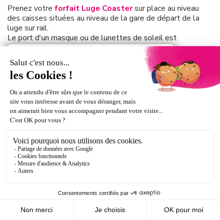
Prenez votre
forfait Luge Coaster
sur place au niveau
des caisses situées au niveau de la gare de départ de la
luge sur rail.
Le port d'un masque ou de lunettes de soleil est
fortement conseillé pour pratiquer l'activité.
Toutes les activités Luge Park sont ouvertes lors des
soirées ski nocturne.
Tarifs :
- 1 descente 8€
- 5 descentes + 1 descente offerte 35€
- 10 descentes + 2 descente offertes 65€
Photo souvenir 4€ / personne
A partir du 6 décembre 2025.
Pour des informations complémentaires, visitez le
site web de la station Chamrousse
.
Rappel : en montagne, hiver comme été, la météo peut
impacter l'ouverture des appareils et des activités