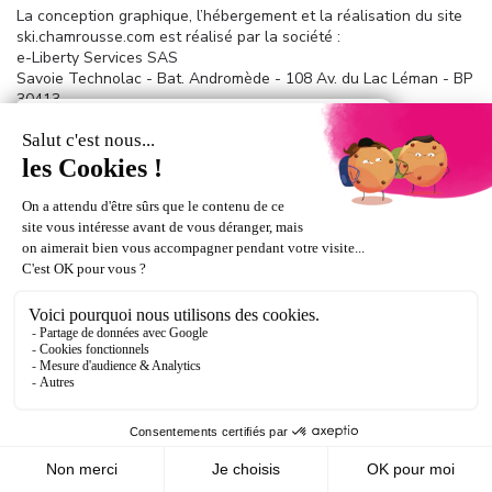
La conception graphique, l’hébergement et la réalisation du site
ski.chamrousse.com est réalisé par la société :
e-Liberty Services SAS
Savoie Technolac - Bat. Andromède - 108 Av. du Lac Léman - BP
30413
73290 La Motte-Servolex
Site Web :
https://www.eliberty.fr
Crédits photos :
IMAGES ET RÊVES
SIMON BONNEFOUS -
https://www.instagram.com/simonbfs/
JÉRÉMY PANCRAS -
https://www.jeremypancras.com/
Gabriel BANVILLET -
www.gabriel-banvillet.com
GUILLAUME DESCHANEL
ANN DAVID
VICTOR BARCUS -
https://barcusvictor.com/victor/
-
KILIAN LAHAIS
https://www.instagram.com/kilian.hl/?hl=fr
FRED GUERDIN
PIERRE BENOÎT DE COIGNAC
JASON DARBEL
EMMA MARTY -
https://www.linkedin.com/in/emma-marty-
519667278/