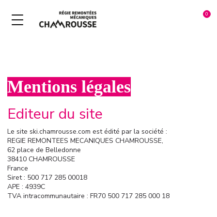
NOS ACTIVITÉS HIVER
NOS FORFAITS DE SKI
NOS FORFAITS ÉTÉ
MULTIPASS
À LA JOURNÉE
ADRENALINE PARK
Mentions légales
ADRENALINE PARK
COURT SÉJOUR
LUGE PARK
Editeur du site
DEVAL' PARK
SÉJOUR 5 JOURS ET +
LUGE COASTER
Le site ski.chamrousse.com est édité par la société :
PANORAMIC PARK
TÉLÉPISTES
PANORAMIC PARK
REGIE REMONTEES MECANIQUES CHAMROUSSE,
62 place de Belledonne
BIKE PARK
SAISON & ANNÉE
WINTER PASS
38410 CHAMROUSSE
France
Siret : 500 717 285 00018
LUGE COASTER
APE : 4939C
TVA intracommunautaire : FR70 500 717 285 000 18