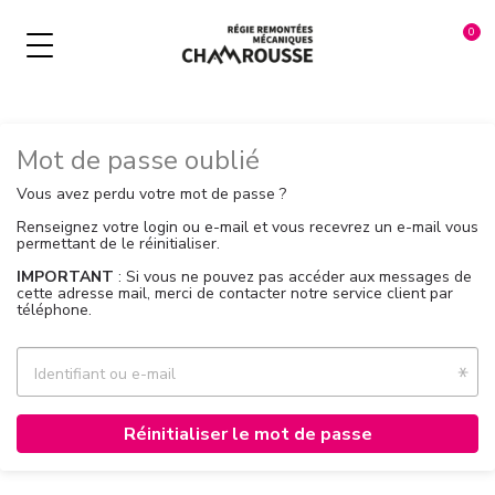
NOS ACTIVITÉS HIVER
NOS FORFAITS DE SKI
NOS FORFAITS ÉTÉ
Mot de passe oublié
MULTIPASS
À LA JOURNÉE
ADRENALINE PARK
Vous avez perdu votre mot de passe ?
Renseignez votre login ou e-mail et vous recevrez un e-mail vous
ADRENALINE PARK
COURT SÉJOUR
LUGE PARK
permettant de le réinitialiser.
DEVAL' PARK
SÉJOUR 5 JOURS ET +
LUGE COASTER
IMPORTANT
: Si vous ne pouvez pas accéder aux messages de
cette adresse mail, merci de contacter notre service client par
téléphone.
PANORAMIC PARK
TÉLÉPISTES
PANORAMIC PARK
BIKE PARK
SAISON & ANNÉE
WINTER PASS
Identifiant ou e-mail
LUGE COASTER